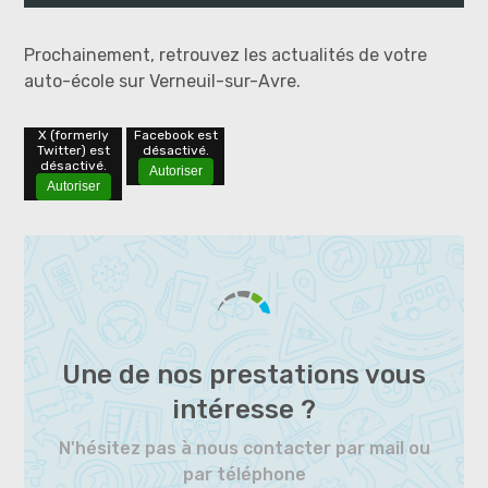
Prochainement, retrouvez les actualités de votre
auto-école sur Verneuil-sur-Avre.
X (formerly
Facebook est
Twitter) est
désactivé.
désactivé.
Autoriser
Autoriser
Une de nos prestations vous
intéresse ?
N'hésitez pas à nous contacter par mail ou
par téléphone