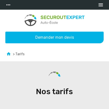
Panneau de gestion des cookies
more_horiz
menu
Demander mon devis
> Tarifs
Nos tarifs