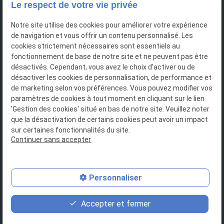
136 Place Laffitte
Le respect de votre vie privée
27160 Breteuil
Notre site utilise des cookies pour améliorer votre expérience
de navigation et vous offrir un contenu personnalisé. Les
cookies strictement nécessaires sont essentiels au
fonctionnement de base de notre site et ne peuvent pas être
Verneuil d'Avre et d'Iton
désactivés. Cependant, vous avez le choix d'activer ou de
464 Av. Edmond Demolins
désactiver les cookies de personnalisation, de performance et
27130 Verneuil d'Avre et d'Iton
de marketing selon vos préférences. Vous pouvez modifier vos
paramètres de cookies à tout moment en cliquant sur le lien
'Gestion des cookies' situé en bas de notre site. Veuillez noter
que la désactivation de certains cookies peut avoir un impact
Liens utiles
sur certaines fonctionnalités du site.
Continuer sans accepter
Plan du site
Mentions légales
Personnaliser
Politique de confidentialité
Gestion des cookies
Accepter et fermer