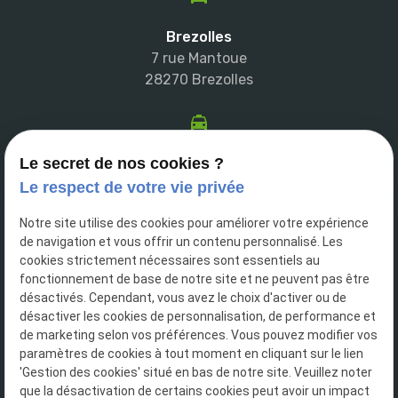
Brezolles
7 rue Mantoue
28270 Brezolles
Le secret de nos cookies ?
Breteuil
136 Place Laffitte
Le respect de votre vie privée
27160 Breteuil
Notre site utilise des cookies pour améliorer votre expérience
de navigation et vous offrir un contenu personnalisé. Les
cookies strictement nécessaires sont essentiels au
fonctionnement de base de notre site et ne peuvent pas être
Verneuil d'Avre et d'Iton
désactivés. Cependant, vous avez le choix d'activer ou de
464 Av. Edmond Demolins
désactiver les cookies de personnalisation, de performance et
27130 Verneuil d'Avre et d'Iton
de marketing selon vos préférences. Vous pouvez modifier vos
paramètres de cookies à tout moment en cliquant sur le lien
'Gestion des cookies' situé en bas de notre site. Veuillez noter
que la désactivation de certains cookies peut avoir un impact
Liens utiles