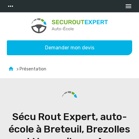
Panneau de gestion des cookies
more_horiz
menu
Demander mon devis
> Présentation
Sécu Rout Expert, auto-
école à Breteuil, Brezolles